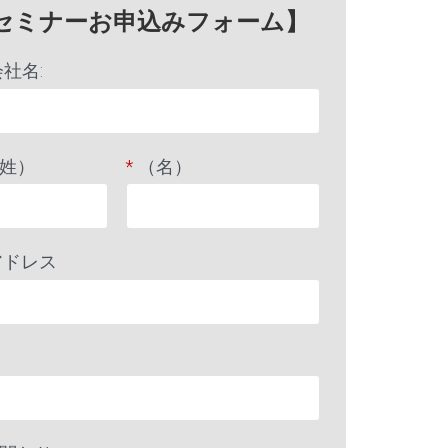
Bセミナーお申込みフォーム】
社名:
姓）
*
（名）
アドレス