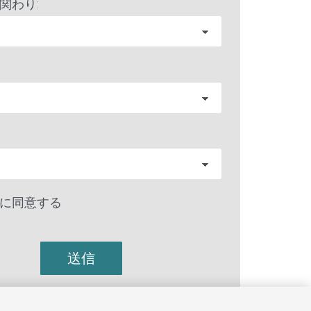
関わり:
に同意する
送信