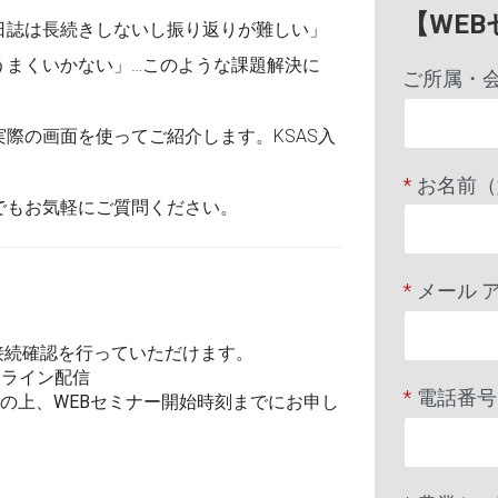
【WE
日誌は長続きしないし振り返りが難しい」
うまくいかない」…このような課題解決に
ご所属・会
実際の画面を使ってご紹介します。KSAS入
*
お名前（
でもお気軽にご質問ください。
*
メール 
り接続確認を行っていただけます。
ンライン配信
*
電話番号
の上、WEBセミナー開始時刻までにお申し