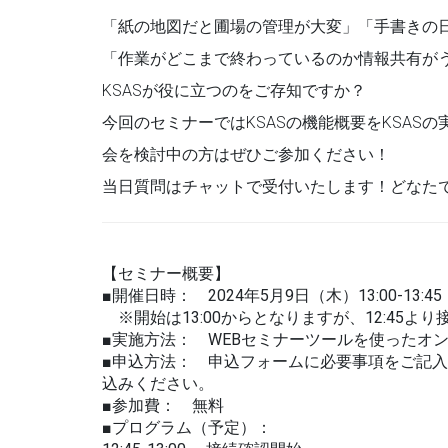
「紙の地図だと圃場の管理が大変」「手書きの
「作業がどこまで終わっているのか情報共有が
KSASが役に立つのをご存知ですか？
今回のセミナーではKSASの機能概要をKSASの
会を検討中の方はぜひご参加ください！
当日質問はチャットで受付いたします！どなた
【セミナー概要】
■開催日時： 2024年5月9日（木）13:00-13:45
※開始は13:00からとなりますが、12:45よ
■実施方法： WEBセミナーツールを使ったオ
■申込方法： 申込フォームに必要事項をご記入
込みください。
■参加費： 無料
■プログラム（予定）：